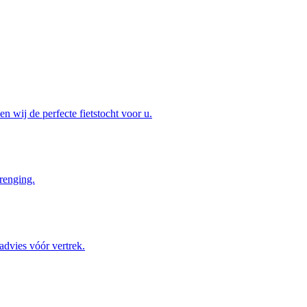
n wij de perfecte fietstocht voor u.
brenging.
dvies vóór vertrek.