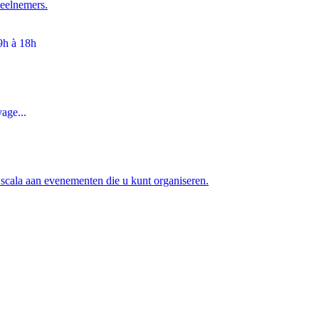
deelnemers.
 9h à 18h
age...
d scala aan evenementen die u kunt organiseren.