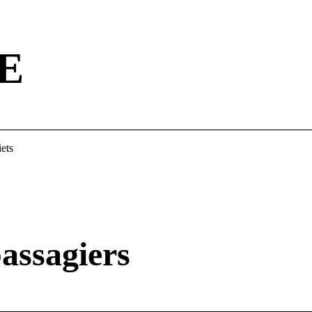
AE
iets
assagiers