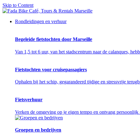
Skip to Content
Rondleidingen en verhuur
Begeleide fietstochten door Marseille
Van 1,5 tot 6 uur, van het stadscentrum naar de calanques, hebbe
Fietstochten voor cruisepassagiers
Ophalen bij het schip, gegarandeerd tijdige en stressvrije terug
Fietsverhuur
Verken de omgeving op je eigen tempo en ontvang persoonlijk a
Groepen en bedrijven